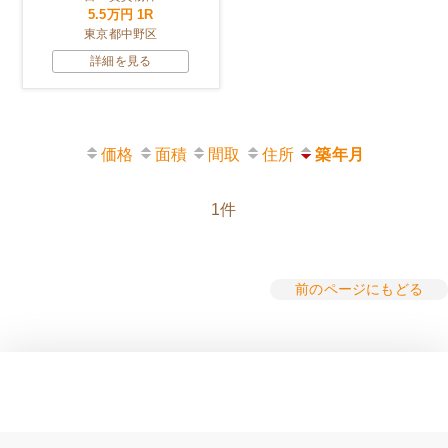
5.5万円
1R
東京都中野区
詳細を見る
価格
面積
間取
住所
築年月
1件
前のページにもどる