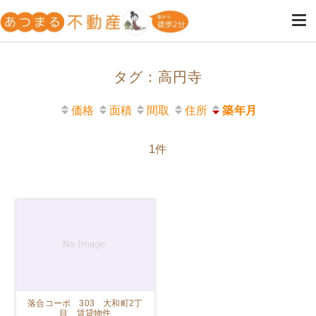
高円寺・阿佐ヶ谷の不動産は女
高円寺・阿佐ヶ谷の女性専用の不動産屋
性のためのあつまる不動産
タグ：高円寺
価格
面積
間取
住所
築年月
1件
落合コーポ 303 大和町2丁
目 賃貸物件