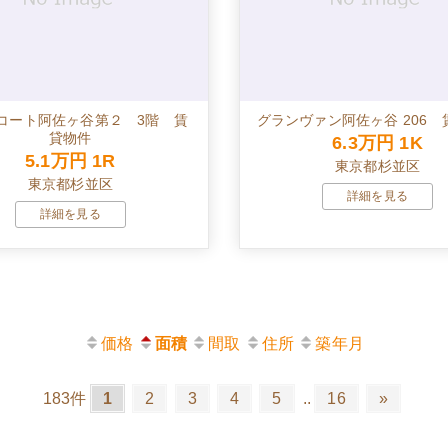
コート阿佐ヶ谷第２ 3階 賃
グランヴァン阿佐ヶ谷 206 
貸物件
6.3万円
1K
5.1万円
1R
東京都杉並区
東京都杉並区
詳細を見る
詳細を見る
価格
面積
間取
住所
築年月
183件
1
2
3
4
5
..
16
»