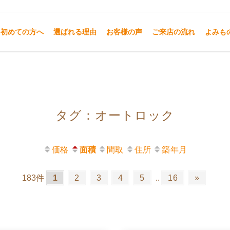
初めての方へ
選ばれる理由
お客様の声
ご来店の流れ
よみも
つまる不動産
タグ：オートロック
価格
面積
間取
住所
築年月
183件
1
2
3
4
5
..
16
»