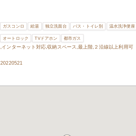
ガスコンロ
給湯
独立洗面台
バス・トイレ別
温水洗浄便座
オートロック
TVドアホン
都市ガス
,インターネット対応,収納スペース,最上階,２沿線以上利用可
20220521