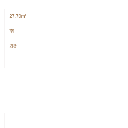
27.70m²
南
2階