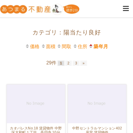
高円寺・阿佐ヶ谷の不動産は女
高円寺・阿佐ヶ谷の女性専用の不動産屋
性のためのあつまる不動産
カテゴリ：陽当たり良好
価格
面積
間取
住所
築年月
29件
1
2
3
»
カオパレスNo.18 賃貸物件 中野
中野セントラルマンション402
区大和町１丁目 高円寺 10分
号室 賃貸物件