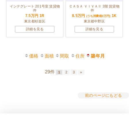
インテグレート 201号室 賃貸物
ＣＡＳＡ ＶＩＶＡⅡ 3階 賃貸物
件
件
7.5万円
1R
8.5万円
1K
(うち消費税0万円)
東京都杉並区
東京都中野区
詳細を見る
詳細を見る
価格
面積
間取
住所
築年月
29件
1
2
3
»
前のページにもどる