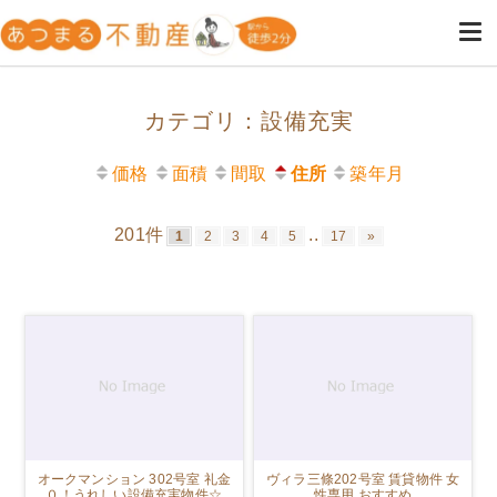
高円寺・阿佐ヶ谷の不動産は女
高円寺・阿佐ヶ谷の女性専用の不動産屋
性のためのあつまる不動産
カテゴリ：設備充実
価格
面積
間取
住所
築年月
201件
..
1
2
3
4
5
17
»
オークマンション 302号室 礼金
ヴィラ三條202号室 賃貸物件 女
０！うれしい設備充実物件☆
性専用 おすすめ