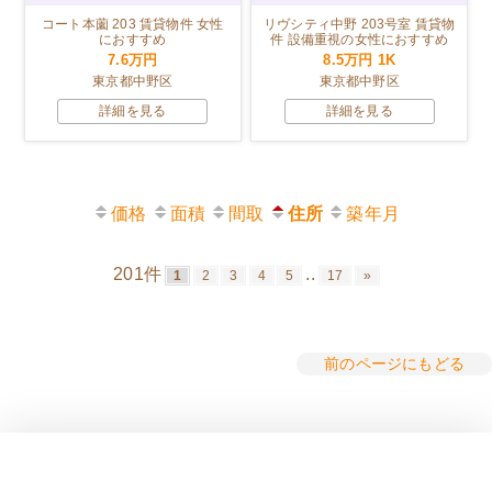
コート本薗 203 賃貸物件 女性
リヴシティ中野 203号室 賃貸物
におすすめ
件 設備重視の女性におすすめ
7.6万円
8.5万円
1K
東京都中野区
東京都中野区
詳細を見る
詳細を見る
価格
面積
間取
住所
築年月
201件
..
1
2
3
4
5
17
»
前のページにもどる