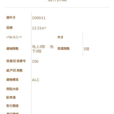
築年月
2000/11
面積
12.21m²
バルコニー
向き
地上3階 地
建物階数
部屋階数
3階
下0階
部屋/区画番号
206
総戸/区画数
建物構造
ALC
間取内容
駐車場
取引態様