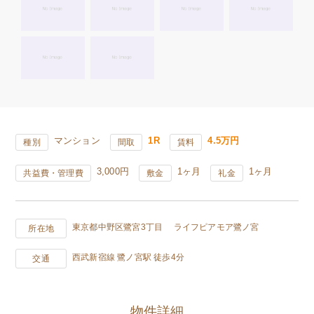
マンション
1R
4.5万円
種別
間取
賃料
3,000円
1ヶ月
1ヶ月
共益費・管理費
敷金
礼金
東京都中野区鷺宮3丁目 ライフピアモア鷺ノ宮
所在地
西武新宿線 鷺ノ宮駅 徒歩4分
交通
物件詳細