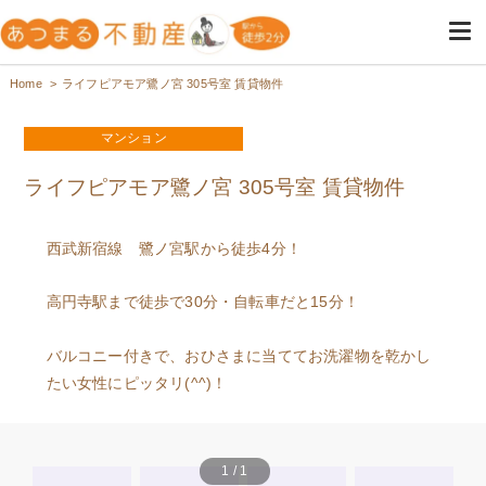
高円寺・阿佐ヶ谷の不動産は女
高円寺・阿佐ヶ谷の女性専用の不動産屋
Home
ライフピアモア鷺ノ宮 305号室 賃貸物件
性のためのあつまる不動産
マンション
ライフピアモア鷺ノ宮 305号室 賃貸物件
西武新宿線 鷺ノ宮駅から徒歩4分！
高円寺駅まで徒歩で30分・自転車だと15分！
バルコニー付きで、おひさまに当ててお洗濯物を乾かし
たい女性にピッタリ(^^)！
1
/
1