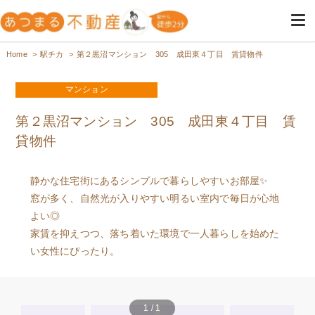
高円寺・阿佐ヶ谷の不動産は女
高円寺・阿佐ヶ谷の女性専用の不動産屋
Home
駅チカ
第２黒沼マンション 305 成田東４丁目 賃貸物件
性のためのあつまる不動産
マンション
第２黒沼マンション 305 成田東４丁目 賃
貸物件
静かな住宅街にあるシンプルで暮らしやすいお部屋✨
窓が多く、自然光が入りやすい明るい室内で毎日が心地
よい◎
家賃を抑えつつ、落ち着いた環境で一人暮らしを始めた
い女性にぴったり。
1
/
1