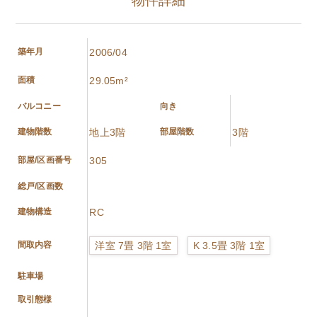
物件詳細
築年月
2006/04
面積
29.05m²
バルコニー
向き
建物階数
地上3階
部屋階数
3階
部屋/区画番号
305
総戸/区画数
建物構造
RC
洋室 7畳 3階 1室
K 3.5畳 3階 1室
間取内容
駐車場
取引態様