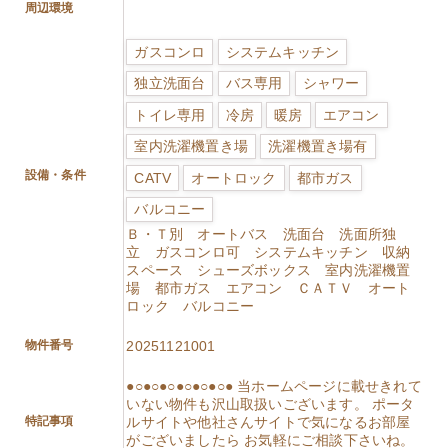
周辺環境
ガスコンロ
システムキッチン
独立洗面台
バス専用
シャワー
トイレ専用
冷房
暖房
エアコン
室内洗濯機置き場
洗濯機置き場有
設備・条件
CATV
オートロック
都市ガス
バルコニー
Ｂ・Ｔ別 オートバス 洗面台 洗面所独
立 ガスコンロ可 システムキッチン 収納
スペース シューズボックス 室内洗濯機置
場 都市ガス エアコン ＣＡＴＶ オート
ロック バルコニー
物件番号
20251121001
●○●○●○●○●○●○● 当ホームページに載せきれて
いない物件も沢山取扱いございます。 ポータ
特記事項
ルサイトや他社さんサイトで気になるお部屋
がございましたら お気軽にご相談下さいね。