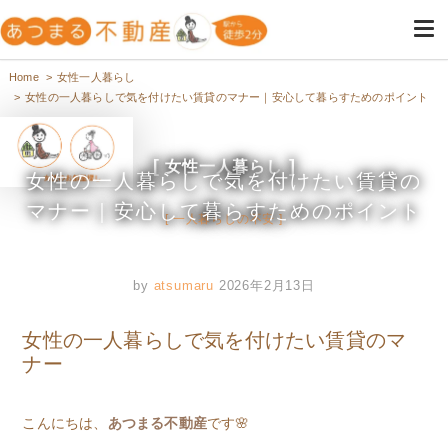
高円寺・阿佐ヶ谷の不動産は女
高円寺・阿佐ヶ谷の女性専用の不動産屋
Home
女性一人暮らし
女性の一人暮らしで気を付けたい賃貸のマナー｜安心して暮らすためのポイント
性のためのあつまる不動産
女性一人暮らし
女性の一人暮らしで気を付けたい賃貸の
マナー｜安心して暮らすためのポイント
一人暮らしの不安
by
atsumaru
2026年2月13日
女性の一人暮らしで気を付けたい賃貸のマ
ナー
こんにちは、
あつまる不動産
です🌸