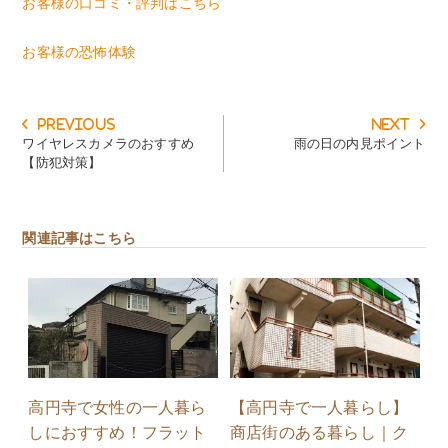
お客様の口コミ・評判はこちら
お客様の恐怖体験
投
Previous
Next
Previous
Next
稿
post:
post:
ワイヤレスカメラのおすすめ
雨の日の内見ポイント
ナ
【防犯対策】
ビ
ゲ
ー
シ
関連記事はこちら
ョ
ン
高円寺で女性の一人暮ら
【高円寺で一人暮らし】
しにおすすめ！フラット
商店街のある暮らし｜ク